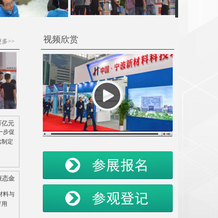
视频欣赏
更多>>
万亿元
一步促
续制定
液态金
材料与
育用