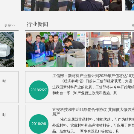
行业新闻
更多>>
工信部：新材料产业预计到2025年产值将达10
 时
《经济参考报》日前从工信部独家获悉，为进
进我国新材料产业的发展，工信部将从今年开始继
2018/2/27
和出台一系 列 产业促进政策和措施。其
宜安科技和中岳非晶签合作协议 共同做大做强
属产
 时
液态金属既非晶材料，性能优越，可作为结构
2018/2/8
外观材料、软磁材料和高弹性材料等，可应用于体
品、航空航天、 军事兵器及IT等领域，具