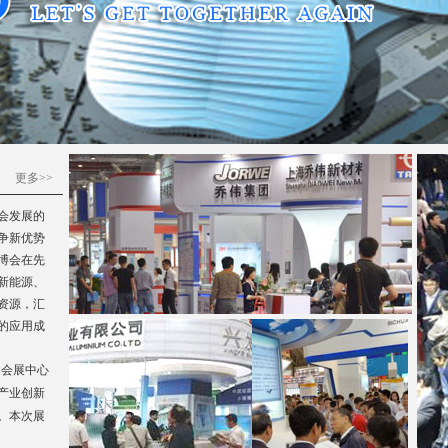
更多>>
会发展的
争新优势
博会在先
新能源、
资源，汇
的应用成
家会展中心
产业创新
。本次展