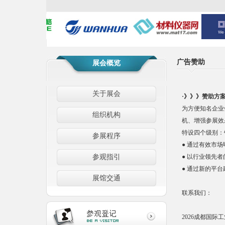
广告赞助
展会概览
关于展会
·》》》赞助方
为方便知名企业
组织机构
机、增强参展效
特设四个级别：
参展程序
● 通过有效市
参观指引
● 以行业领先
● 通过新的平
展馆交通
联系我们：
2026成都国际